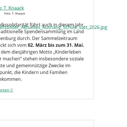
Foto: T. Knaack
lkssolidarität führt auch in diesem Jahr
traditionelle Spendensammlung im Land
enburg durch. Der Sammelzeitraum
eckt sich vom
02. März bis zum 31. Mai.
 dem diesjährigen Motto „Kinderleben
r machen“ stehen insbesondere soziale
kte und gemeinnützige Zwecke im
lpunkt, die Kindern und Familien
tekommen.
lesen