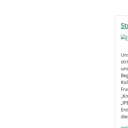
St
Uns
str
und
Beg
Kol
Fra
„Kn
„IP
Ent
die
wei