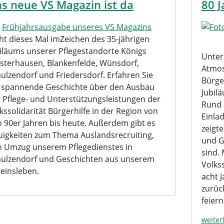
s neue VS Magazin ist da
80 J
e
Frühjahrsausgabe unseres VS Magazins
ht dieses Mal imZeichen des 35-jährigen
iläums unserer Pflegestandorte Königs
Unter
terhausen, Blankenfelde, Wünsdorf,
Atmosp
ulzendorf und Friedersdorf. Erfahren Sie
Bürger
e spannende Geschichte über den Ausbau
Jubil
 Pflege- und Unterstützungsleistungen der
Rund 
kssolidarität Bürgerhilfe in der Region von
Einlad
 90er Jahren bis heute. Außerdem gibt es
zeigte
igkeiten zum Thema Auslandsrecruiting,
und G
 Umzug unserem Pflegedienstes in
sind.
hulzendorf und Geschichten aus unserem
Volks
einsleben.
acht 
zurüc
feiern
weiter