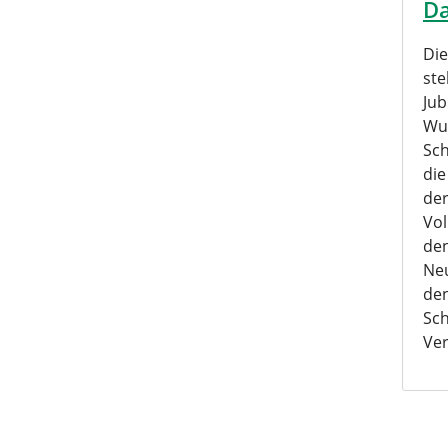
Da
Di
ste
Jub
Wus
Sch
di
der
Vol
den
Neu
den
Sc
Ver