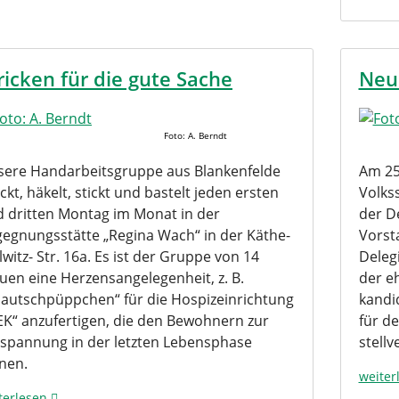
ricken für die gute Sache
Neu
Foto: A. Berndt
ere Handarbeitsgruppe aus Blankenfelde
Am 25
ickt, häkelt, stickt und bastelt jeden ersten
Volkss
 dritten Montag im Monat in der
der D
egnungsstätte „Regina Wach“ in der Käthe-
Vorst
lwitz- Str. 16a. Es ist der Gruppe von 14
Deleg
uen eine Herzensangelegenheit, z. B.
der e
autschpüppchen“ für die Hospizeinrichtung
kandi
EK“ anzufertigen, die den Bewohnern zur
für de
spannung in der letzten Lebensphase
stellv
nen.
weiter
terlesen