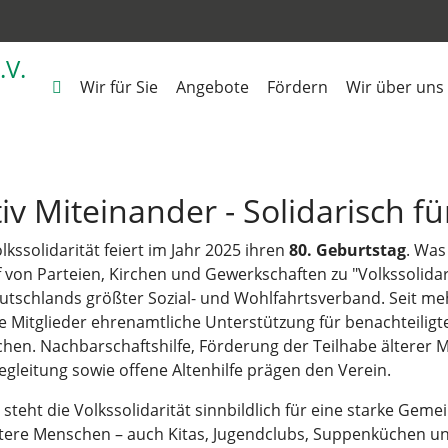
Wir für Sie
Angebote
Fördern
Wir über uns
iv Miteinander - Solidarisch f
lkssolidarität feiert im Jahr 2025 ihren
80. Geburtstag
. Was
f von Parteien, Kirchen und Gewerkschaften zu "Volkssolidar
utschlands größter Sozial- und Wohlfahrtsverband. Seit mehr
e Mitglieder ehrenamtliche Unterstützung für benachteiligte
hen. Nachbarschaftshilfe, Förderung der Teilhabe älterer 
gleitung sowie offene Altenhilfe prägen den Verein.
steht die Volkssolidarität sinnbildlich für eine starke Gemei
ltere Menschen – auch Kitas, Jugendclubs, Suppenküchen 