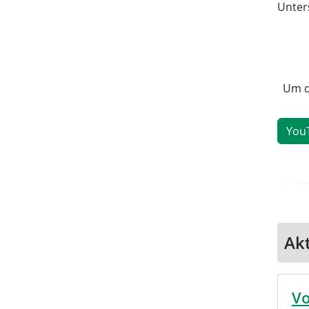
Unter
Um d
Akt
Vo