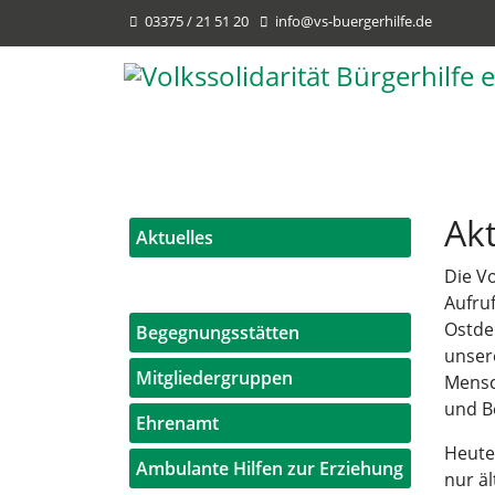
03375 / 21 51 20
info@vs-buergerhilfe.de
Akt
Aktuelles
Die Vo
Aufru
Ostde
Begegnungsstätten
unser
Mitgliedergruppen
Mensc
und Be
Ehrenamt
Heute 
Ambulante Hilfen zur Erziehung
nur ä