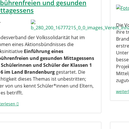
bührenfreien und gesunden
ttagessens
r
Die Vo
ihre 
desverband der Volkssolidarität hat im
Brand
men eines Aktionsbündnisses die
erstr
ksinitiative
Einführung eines
Unter
bührenfreien und gesunden Mittagessens
besse
 Schülerinnen und Schüler der Klassen 1
Proje
s 6 im Land Brandenburg
gestartet. Die
Mitte
htigkeit dieses Themas ist unbestritten;
zugu
er von uns kennt Schüler*innen und Eltern,
weiter
 es betrifft.
terlesen