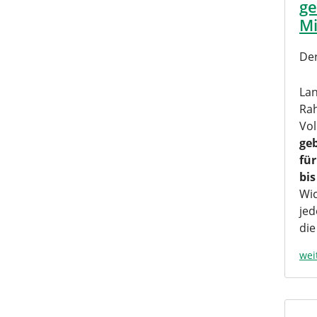
ge
Mi
De
Lan
Rah
Vol
ge
für
bi
Wic
jed
die
wei