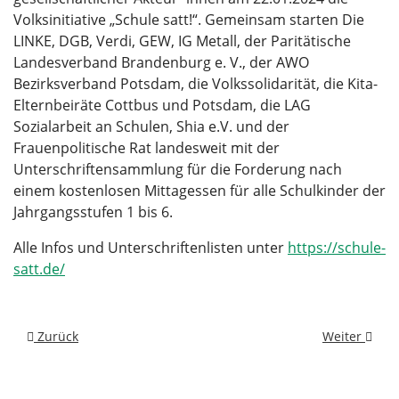
Volksinitiative „Schule satt!“. Gemeinsam starten Die
LINKE, DGB, Verdi, GEW, IG Metall, der Paritätische
Landesverband Brandenburg e. V., der AWO
Bezirksverband Potsdam, die Volkssolidarität, die Kita-
Elternbeiräte Cottbus und Potsdam, die LAG
Sozialarbeit an Schulen, Shia e.V. und der
Frauenpolitische Rat landesweit mit der
Unterschriftensammlung für die Forderung nach
einem kostenlosen Mittagessen für alle Schulkinder der
Jahrgangsstufen 1 bis 6.
Alle Infos und Unterschriftenlisten unter
https://schule-
satt.de/
Vorheriger Beitrag: Spendenaktion der FFW Schenkenländche
Nächster Bei
Zurück
Weiter